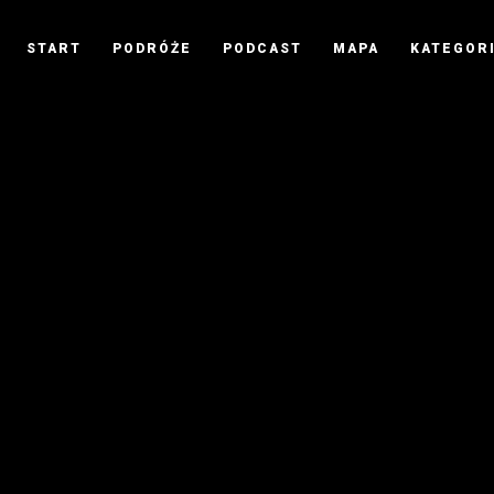
START
PODRÓŻE
PODCAST
MAPA
KATEGOR