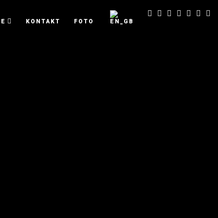
IE
KONTAKT
FOTO