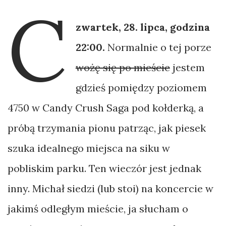
C
Gorcach.
zwartek, 28. lipca, godzina
Wyspy
22:00.
Normalnie o tej porze
Sundajskie
wożę się po mieście
jestem
małym
gdzieś pomiędzy poziomem
kołem
4750 w Candy Crush Saga pod kołderką, a
–
próbą trzymania pionu patrząc, jak piesek
bikepacking
Bali.
szuka idealnego miejsca na siku w
pobliskim parku. Ten wieczór jest jednak
My,
inny. Michał siedzi (lub stoi) na koncercie w
gangusy
jakimś odległym mieście, ja słucham o
z