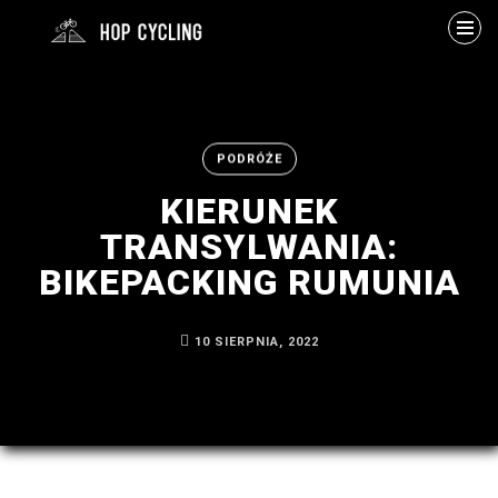
Szukaj
PODRÓŻE
KIERUNEK
TRANSYLWANIA:
BIKEPACKING RUMUNIA
ARCHIWUM
10 SIERPNIA, 2022
Byłem
na
MTB
w