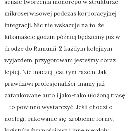
ulic
sensie tworzenia monorepo w strukturze
Vegas
mikroserwisowej podczas korporacyjnej
integracji. Nic nie wskazuje na to, że
Bikepacking
kilkanaście godzin później będziemy już w
Gambia
i
drodze do Rumunii. Z każdym kolejnym
Senegal…
wyjazdem, przygotowani jesteśmy coraz
not
lepiej. Nie inaczej jest tym razem. Jak
prawdziwi profesjonaliści, mamy już
Bikepacking
w
zatankowane auto i jako-tako ułożoną trasę
Indiach.
– to powinno wystarczyć. Jeśli chodzi o
Kto
noclegi, pakowanie się, zrobienie formy,
wygra
logistykę żywnościową i inne pierdoły…