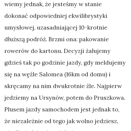
Poradnik
wiemy jednak, że jesteśmy w stanie
dokonać odpowiedniej ekwilibrystyki
Rywalizacja
umysłowej, uzasadniającej 10-krotnie
Wynalazki
dłuższą podróż. Brzmi ona: pakowanie
rowerów do kartonu. Decyzji żałujemy
TAGI
gdzieś tak po godzinie jazdy, gdy meldujemy
Albania
się na węźle Salomea (16km od domu) i
Alpy
skręcamy na nim dwukrotnie źle. Najpierw
Anglia
jedziemy na Ursynów, potem do Pruszkowa.
Austria
Plusem jazdy samochodem jest jednak to,
Azory
że niezależnie od tego jak wolno jedziesz,
Belgia