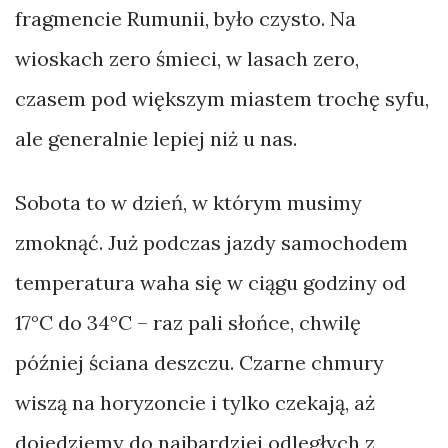
fragmencie Rumunii, było czysto. Na
wioskach zero śmieci, w lasach zero,
czasem pod większym miastem trochę syfu,
ale generalnie lepiej niż u nas.
Sobota to w dzień, w którym musimy
zmoknąć. Już podczas jazdy samochodem
temperatura waha się w ciągu godziny od
17°C do 34°C – raz pali słońce, chwilę
później ściana deszczu. Czarne chmury
wiszą na horyzoncie i tylko czekają, aż
dojedziemy do najbardziej odległych z