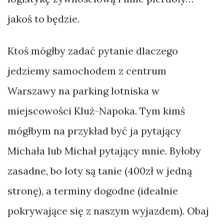
–
jakoś to będzie.
krowa
Ktoś mógłby zadać pytanie dlaczego
czy
jedziemy samochodem z centrum
składak?
Warszawy na parking lotniska w
miejscowości Kluż-Napoka. Tym kimś
KATEGORIE
mógłbym na przykład być ja pytający
Felieton
Michała lub Michał pytający mnie. Byłoby
Foto
zasadne, bo loty są tanie (400zł w jedną
Notki
stronę), a terminy dogodne (idealnie
Podróże
pokrywające się z naszym wyjazdem). Obaj