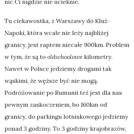
nic Ci nigdzie nie ucieknie.
bikepacking
Bornholm
Tu ciekawostka, z Warszawy do Kluż-
Bośnia
Napoki, która wcale nie leży najbliżej
Bułgaria
granicy, jest raptem niecałe 900km. Problem
Chiny
w tym, że są to
oldschoolowe
kilometry.
Chorwacja
Nawet w Polsce jedziemy drogami tak
Czarnogóra
wąskimi, że węższe być nie mogą.
Czechy
Podróżowanie po Rumunii też jest dla nas
pewnym zaskoczeniem, bo 160km od
granicy, do parkingu lotniskowego jedziemy
ponad 3 godziny. To 3 godziny krajobrazów,