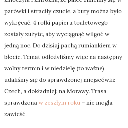
Poradnik
parówki i straciły czucie, a buty można było
Rywalizacja
wykręcać. 4 rolki papieru toaletowego
Wynalazki
zostały zużyte, aby wyciągnąć wilgoć w
jedną noc. Do dzisiaj pachą rumiankiem w
TAGI
błocie. Temat odłożyliśmy więc na następny
wolny termin i w niedzielę (to ważne)
Albania
udaliśmy się do sprawdzonej miejscówki:
Alpy
Czech, a dokładniej: na Morawy. Trasa
Anglia
sprawdzona
Austria
w zeszłym roku
– nie mogła
Azory
zawieść.
Belgia