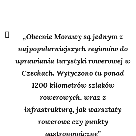
Gorcach.
Wyspy
Sundajskie
„Obecnie Morawy są jednym z
małym
najpopularniejszych regionów do
kołem
uprawiania turystyki rowerowej w
–
Czechach. Wytyczono tu ponad
bikepacking
1200 kilometrów szlaków
Bali.
rowerowych, wraz z
My,
infrastrukturą, jak warsztaty
gangusy
rowerowe czy punkty
z
gastronomiczne”