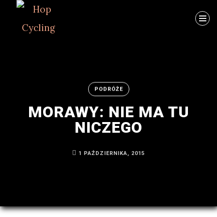
Szukaj
PODRÓŻE
MORAWY: NIE MA TU
NICZEGO
ARCHIWUM
Byłem
1 PAŹDZIERNIKA, 2015
na
MTB
w