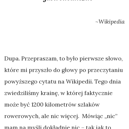
ulic
Vegas
~Wikipedia
Bikepacking
Gambia
i
Senegal…
Dupa. Przepraszam, to było pierwsze słowo,
not
które mi przyszło do głowy po przeczytaniu
powyższego cytatu na Wikipedii. Tego dnia
Bikepacking
zwiedziliśmy krainę, w której faktycznie
w
Indiach.
może być 1200 kilometrów szlaków
Kto
rowerowych, ale nic więcej. Mówiąc „nic”
wygra
mam na myśli dokładnie nic – tak jak to