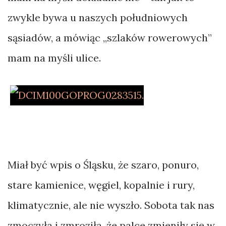
–
zwykle bywa u naszych południowych
krowa
sąsiadów, a mówiąc „szlaków rowerowych”
czy
mam na myśli ulice.
składak?
KATEGORIE
Felieton
Foto
Miał być wpis o Śląsku, że szaro, ponuro,
stare kamienice, węgiel, kopalnie i rury,
Notki
klimatycznie, ale nie wyszło. Sobota tak nas
Podróże
zmoczyła i zmroziła, że palce zmieniły się w