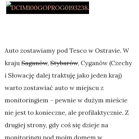
bikepacking
Bornholm
Bośnia
Bułgaria
Auto zostawiamy pod Tesco w Ostravie. W
Chiny
kraju
Saganów
,
Stybarów
, Cyganów (Czechy
Chorwacja
i Słowację dalej traktuję jako jeden kraj)
Czarnogóra
warto zostawiać auto w miejscu z
Czechy
monitoringiem – pewnie w dużym mieście
nie jest to konieczne, ale profilaktycznie. Z
drugiej strony, gdy coś się dzieje na
monitoringu pod moim domem w