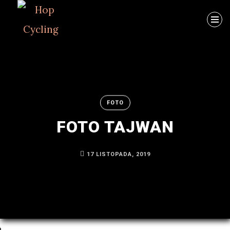
Szukaj
FOTO
FOTO TAJWAN
ARCHIWUM
17 LISTOPADA, 2019
Byłem
na
MTB
w