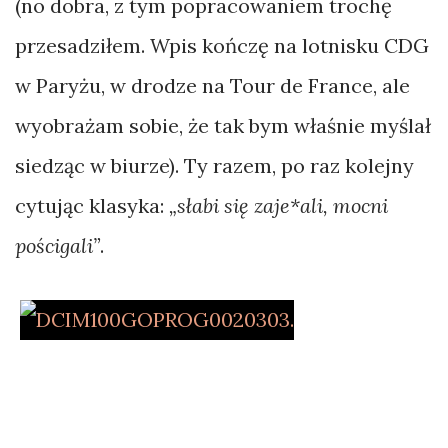
ulic
(no dobra, z tym popracowaniem trochę
Vegas
przesadziłem. Wpis kończę na lotnisku CDG
w Paryżu, w drodze na Tour de France, ale
Bikepacking
wyobrażam sobie, że tak bym właśnie myślał
Gambia
i
siedząc w biurze). Ty razem, po raz kolejny
Senegal…
cytując klasyka:
„słabi się zaje*ali, mocni
not
pościgali”
.
Bikepacking
w
Indiach.
Kto
wygra