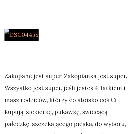
bikepacking
Bornholm
Bośnia
Bułgaria
Chiny
Chorwacja
Czarnogóra
Zakopane jest super. Zakopianka jest super.
Czechy
Wszystko jest super, jeśli jesteś 4-latkiem i
masz rodziców, którzy co stoisko coś Ci
kupują: siekierkę, pukawkę, świecącą
pałeczkę, szczekającego pieska, do wyboru,