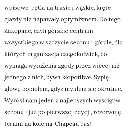
Poradnik
wpisowe, pętla na trasie i wąskie, kręte
Rywalizacja
zjazdy nie napawały optymizmem. Do tego
Wynalazki
Zakopane, czyli górskie centrum
wszystkiego w szczycie sezonu i górale, dla
których organizacja czegokolwiek, co
TAGI
wymaga wyrażenia zgody przez więcej niż
Albania
jednego z nich, bywa kłopotliwe. Sypię
Alpy
głowę popiołem, gdyż myliłem się okrutnie.
Anglia
Wyrósł nam jeden z najlepszych wyścigów
Austria
sezonu i już po pierwszej edycji, rezerwuję
Azory
termin na kolejną. Chapeau bas!
Belgia