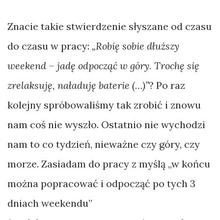
Gorcach.
Znacie takie stwierdzenie słyszane od czasu
Wyspy
do czasu w pracy:
„Robię sobie dłuższy
Sundajskie
weekend – jadę odpocząć w góry. Trochę się
małym
zrelaksuję, naładuję baterie (…)”
? Po raz
kołem
kolejny spróbowaliśmy tak zrobić i znowu
–
nam coś nie wyszło. Ostatnio nie wychodzi
bikepacking
Bali.
nam to co tydzień, nieważne czy góry, czy
morze. Zasiadam do pracy z myślą „w końcu
My,
można popracować i odpocząć po tych 3
gangusy
dniach weekendu”
z