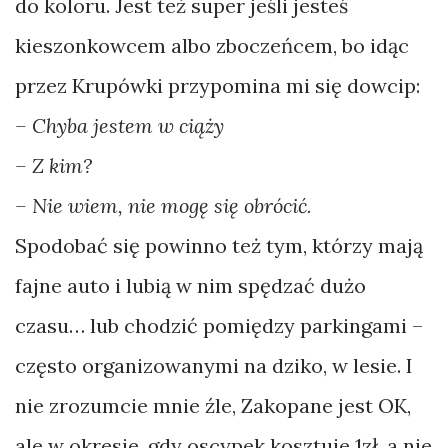
do koloru. Jest też super jeśli jesteś
kieszonkowcem albo zboczeńcem, bo idąc
przez Krupówki przypomina mi się dowcip:
– Chyba jestem w ciąży
– Z kim?
– Nie wiem, nie mogę się obrócić.
Spodobać się powinno też tym, którzy mają
fajne auto i lubią w nim spędzać dużo
czasu… lub chodzić pomiędzy parkingami –
często organizowanymi na dziko, w lesie. I
nie zrozumcie mnie źle, Zakopane jest OK,
ale w okresie, gdy oscypek kosztuje 1zł, a nie