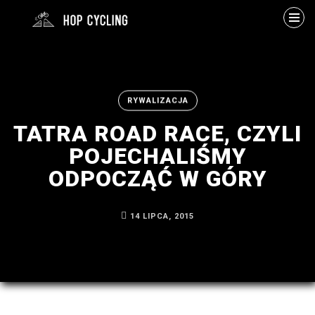
Szukaj
RYWALIZACJA
TATRA ROAD RACE, CZYLI
POJECHALIŚMY
ODPOCZĄĆ W GÓRY
ARCHIWUM
14 LIPCA, 2015
Byłem
na
MTB
w