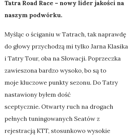
Tatra Road Race – nowy lider jakości na
–
naszym podwórku.
krowa
czy
Myśląc o ściganiu w Tatrach, tak naprawdę
składak?
do głowy przychodzą mi tylko Jarna Klasika
i Tatry Tour, oba na Słowacji. Poprzeczka
KATEGORIE
zawieszona bardzo wysoko, bo są to
moje kluczowe punkty sezonu. Do Tatry
Felieton
nastawiony byłem dość
Foto
sceptycznie. Otwarty ruch na drogach
Notki
pełnych tuningowanych Seatów z
Podróże
rejestracją KTT, stosunkowo wysokie