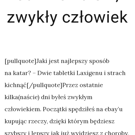
zwykły człowiek
[pullquote]Jaki jest najlepszy sposób
na katar? – Dwie tabletki Laxigenu i strach
kichnąć[/pullquote]Przez ostatnie
kilka(naście) dni byłeś zwykłym
człowiekiem. Początki spędziłeś na ebay’u
kupując rzeczy, dzięki którym będziesz
szybszy i lepszy jak już wyjdziesz z choroby,