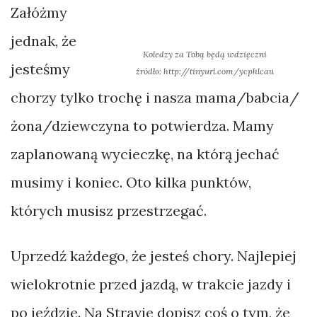
Załóżmy
jednak, że
Koledzy za Tobą będą wdzięczni
jesteśmy
źródło: http://tinyurl.com/ycphlcau
chorzy tylko trochę i nasza mama/babcia/
żona/dziewczyna to potwierdza. Mamy
zaplanowaną wycieczkę, na którą jechać
musimy i koniec. Oto kilka punktów,
których musisz przestrzegać.
Uprzedź każdego, że jesteś chory. Najlepiej
wielokrotnie przed jazdą, w trakcie jazdy i
po jeździe. Na Stravie dopisz coś o tym, że