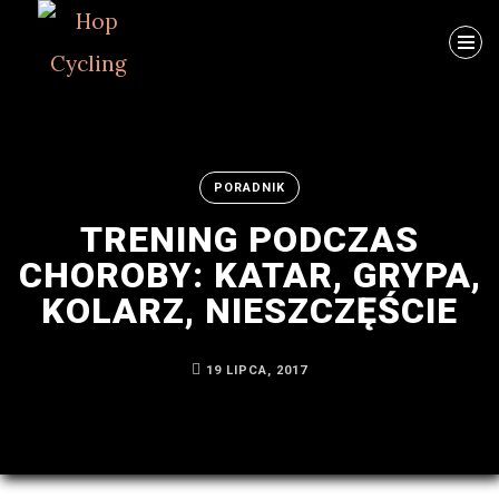
Szukaj
PORADNIK
TRENING PODCZAS
CHOROBY: KATAR, GRYPA,
ARCHIWUM
KOLARZ, NIESZCZĘŚCIE
Byłem
19 LIPCA, 2017
na
MTB
w