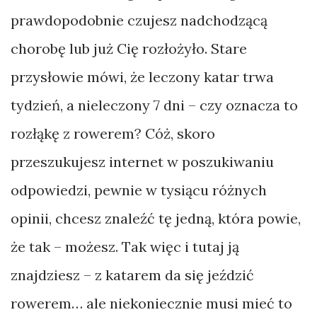
–
prawdopodobnie czujesz nadchodzącą
krowa
chorobę lub już Cię rozłożyło. Stare
czy
przysłowie mówi, że leczony katar trwa
składak?
tydzień, a nieleczony 7 dni – czy oznacza to
rozłąkę z rowerem? Cóż, skoro
przeszukujesz internet w poszukiwaniu
KATEGORIE
odpowiedzi, pewnie w tysiącu różnych
Felieton
opinii, chcesz znaleźć tę jedną, która powie,
Foto
że tak – możesz. Tak więc i tutaj ją
Notki
znajdziesz – z katarem da się jeździć
Podróże
rowerem… ale niekoniecznie musi mieć to