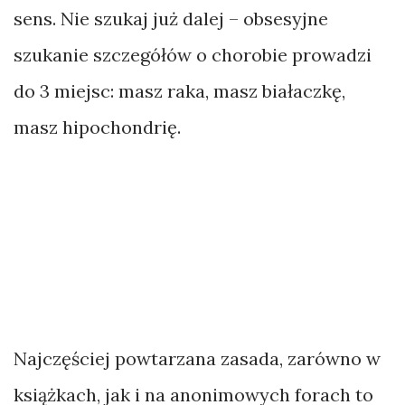
Poradnik
sens. Nie szukaj już dalej – obsesyjne
Rywalizacja
szukanie szczegółów o chorobie prowadzi
do 3 miejsc: masz raka, masz białaczkę,
Wynalazki
masz hipochondrię.
TAGI
Albania
Alpy
Anglia
Austria
Najczęściej powtarzana zasada, zarówno w
Azory
Belgia
książkach, jak i na anonimowych forach to