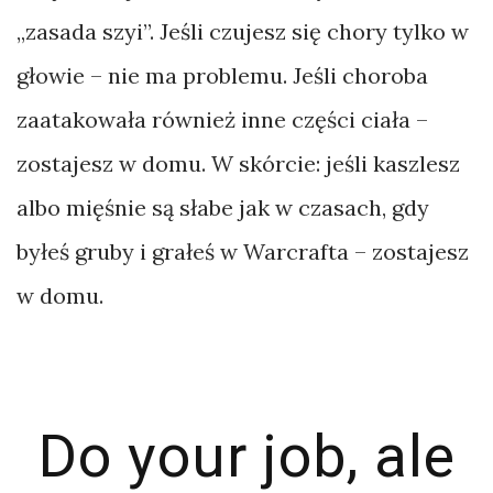
bikepacking
„zasada szyi”. Jeśli czujesz się chory tylko w
Bornholm
głowie – nie ma problemu. Jeśli choroba
Bośnia
zaatakowała również inne części ciała –
Bułgaria
zostajesz w domu. W skórcie: jeśli kaszlesz
Chiny
albo mięśnie są słabe jak w czasach, gdy
Chorwacja
byłeś gruby i grałeś w Warcrafta – zostajesz
Czarnogóra
w domu.
Czechy
Do your job, ale