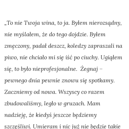
Gorcach.
Wyspy
„To nie Twoja wina, to ja. Byłem nierozsądny,
Sundajskie
nie myślałem, że do tego dojdzie. Byłem
małym
zmęczony, padał deszcz, koledzy zapraszali na
kołem
piwo, nie chciało mi się iść po ciuchy. Ugiąłem
–
się, to było nieprofesjonalne. Żegnaj –
bikepacking
pewnego dnia pewnie znowu się spotkamy.
Bali.
Zaczniemy od nowa. Wszyscy co razem
My,
zbudowaliśmy, legło w gruzach. Mam
gangusy
nadzieję, że kiedyś jeszcze będziemy
z
szczęśliwi. Umieram i nic już nie będzie takie