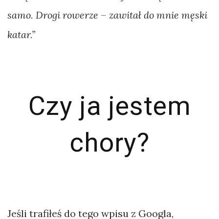
ulic
samo. Drogi rowerze – zawitał do mnie męski
Vegas
katar.”
Bikepacking
Gambia
i
Czy ja jestem
Senegal…
not
chory?
Bikepacking
w
Indiach.
Kto
Jeśli trafiłeś do tego wpisu z Googla,
wygra