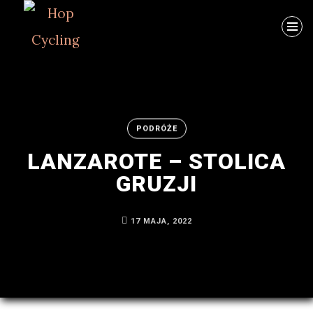
Szukaj
PODRÓŻE
LANZAROTE – STOLICA
GRUZJI
ARCHIWUM
Byłem
17 MAJA, 2022
na
MTB
w