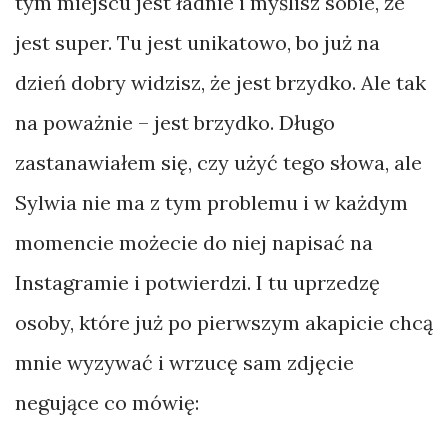
tym miejscu jest ładnie i myślisz sobie, że
bikepacking
jest super. Tu jest unikatowo, bo już na
Bornholm
dzień dobry widzisz, że jest brzydko. Ale tak
Bośnia
na poważnie – jest brzydko. Długo
Bułgaria
zastanawiałem się, czy użyć tego słowa, ale
Chiny
Sylwia nie ma z tym problemu i w każdym
Chorwacja
momencie możecie do niej napisać na
Czarnogóra
Instagramie i potwierdzi. I tu uprzedzę
Czechy
osoby, które już po pierwszym akapicie chcą
mnie wyzywać i wrzucę sam zdjęcie
negujące co mówię: