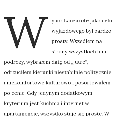
Gorcach.
W
Wyspy
ybór Lanzarote jako celu
Sundajskie
wyjazdowego był bardzo
małym
prosty. Wszedłem na
kołem
strony wszystkich biur
–
podróży, wybrałem datę od „jutro”,
bikepacking
odrzuciłem kierunki niestabilnie politycznie
Bali.
i niekomfortowe kulturowo i posortowałem
My,
po cenie. Gdy jedynym dodatkowym
gangusy
kryterium jest kuchnia i internet w
z
apartamencie, wszystko staje się proste. W