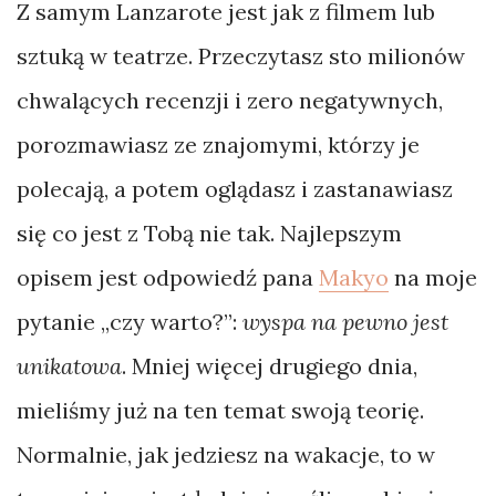
Z samym Lanzarote jest jak z filmem lub
Poradnik
sztuką w teatrze. Przeczytasz sto milionów
Rywalizacja
chwalących recenzji i zero negatywnych,
Wynalazki
porozmawiasz ze znajomymi, którzy je
polecają, a potem oglądasz i zastanawiasz
TAGI
się co jest z Tobą nie tak. Najlepszym
Albania
opisem jest odpowiedź pana
Makyo
na moje
Alpy
pytanie „czy warto?”:
wyspa na pewno jest
Anglia
unikatowa
. Mniej więcej drugiego dnia,
Austria
mieliśmy już na ten temat swoją teorię.
Azory
Normalnie, jak jedziesz na wakacje, to w
Belgia