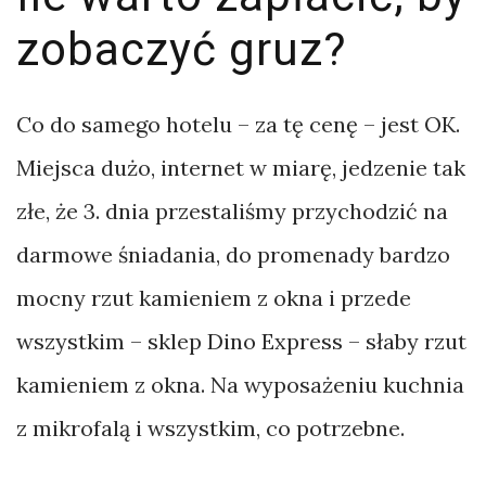
–
zobaczyć gruz?
krowa
czy
Co do samego hotelu – za tę cenę – jest OK.
składak?
Miejsca dużo, internet w miarę, jedzenie tak
złe, że 3. dnia przestaliśmy przychodzić na
KATEGORIE
darmowe śniadania, do promenady bardzo
mocny rzut kamieniem z okna i przede
Felieton
wszystkim – sklep Dino Express – słaby rzut
Foto
kamieniem z okna. Na wyposażeniu kuchnia
Notki
z mikrofalą i wszystkim, co potrzebne.
Podróże