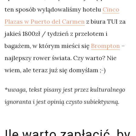
ulic
ten sposób wylądowaliśmy hotelu
Cinco
Vegas
Plazas w Puerto del Carmen
z biura TUI za
Bikepacking
jakieś 1800zł / tydzień z przelotem i
Gambia
bagażem, w którym mieści się
Brompton
–
i
najlepszy rower świata. Czy warto? Nie
Senegal…
wiem, ale teraz już się domyślam ;-)
not
Bikepacking
*uwaga, tekst pisany jest przez kulturalnego
w
ignoranta i jest opinią czysto subiektywną.
Indiach.
Kto
Ile warto zapłacić, by
wygra